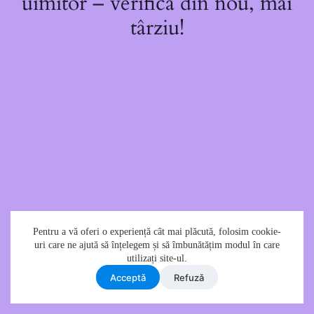
uimitor – verifică din nou, mai
târziu!
Pentru a vă oferi o experiență cât mai plăcută, folosim cookie-
uri care ne ajută să înțelegem și să îmbunătățim modul în care
utilizați site-ul.
Acceptǎ
Refuzǎ