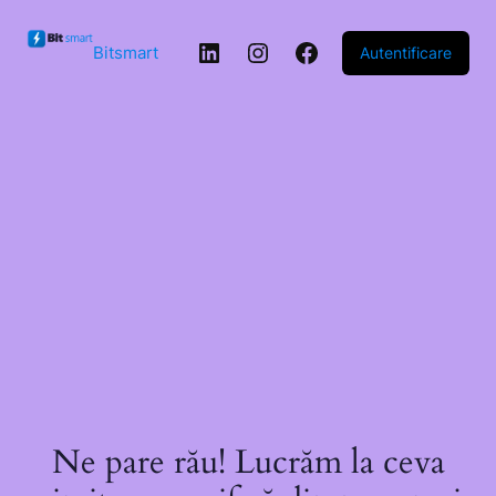
Sari la
conținut
LinkedIn
Instagram
Facebook
Bitsmart
Autentificare
Ne pare rău! Lucrăm la ceva