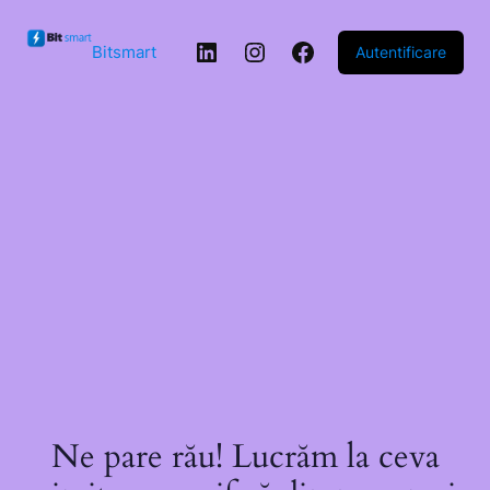
Sari la
conținut
LinkedIn
Instagram
Facebook
Bitsmart
Autentificare
Ne pare rău! Lucrăm la ceva