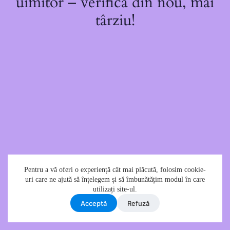
uimitor – verifică din nou, mai
târziu!
Pentru a vă oferi o experiență cât mai plăcută, folosim cookie-
uri care ne ajută să înțelegem și să îmbunătățim modul în care
utilizați site-ul.
Acceptǎ
Refuzǎ