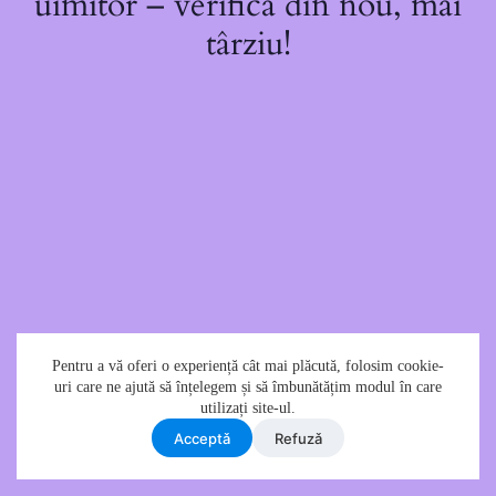
uimitor – verifică din nou, mai
târziu!
Pentru a vă oferi o experiență cât mai plăcută, folosim cookie-
uri care ne ajută să înțelegem și să îmbunătățim modul în care
utilizați site-ul.
Acceptǎ
Refuzǎ