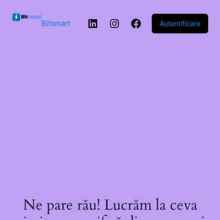
Sari la
conținut
LinkedIn
Instagram
Facebook
Bitsmart
Autentificare
Ne pare rău! Lucrăm la ceva