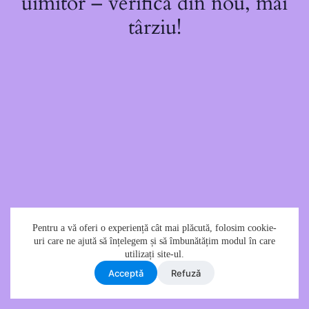
uimitor – verifică din nou, mai
târziu!
Pentru a vă oferi o experiență cât mai plăcută, folosim cookie-
uri care ne ajută să înțelegem și să îmbunătățim modul în care
utilizați site-ul.
Acceptǎ
Refuzǎ