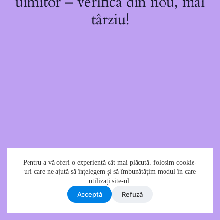
uimitor – verifică din nou, mai
târziu!
Pentru a vă oferi o experiență cât mai plăcută, folosim cookie-
uri care ne ajută să înțelegem și să îmbunătățim modul în care
utilizați site-ul.
Acceptǎ
Refuzǎ