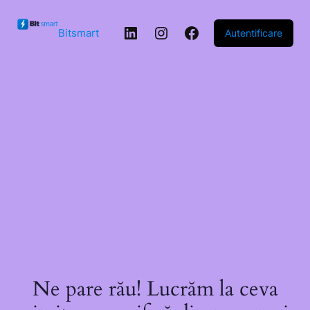
Sari la
conținut
LinkedIn
Instagram
Facebook
Bitsmart
Autentificare
Ne pare rău! Lucrăm la ceva