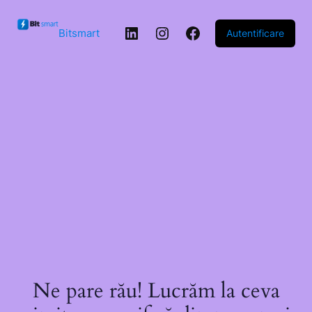
Sari la
conținut
LinkedIn
Instagram
Facebook
Bitsmart
Autentificare
Ne pare rău! Lucrăm la ceva