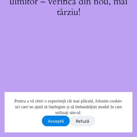
uimitor – verifică din nou, mai
târziu!
Pentru a vă oferi o experiență cât mai plăcută, folosim cookie-
uri care ne ajută să înțelegem și să îmbunătățim modul în care
utilizați site-ul.
Acceptǎ
Refuzǎ