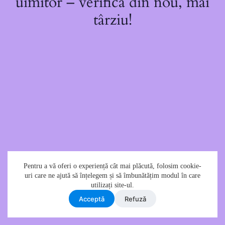
uimitor – verifică din nou, mai
târziu!
Pentru a vă oferi o experiență cât mai plăcută, folosim cookie-
uri care ne ajută să înțelegem și să îmbunătățim modul în care
utilizați site-ul.
Acceptǎ
Refuzǎ