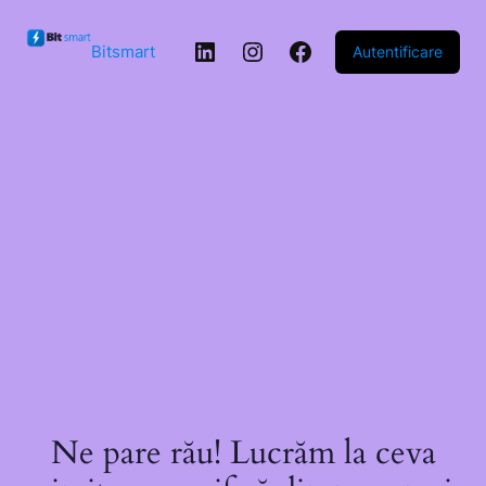
Sari la
conținut
LinkedIn
Instagram
Facebook
Bitsmart
Autentificare
Ne pare rău! Lucrăm la ceva