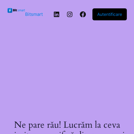
Sari la
conținut
LinkedIn
Instagram
Facebook
Bitsmart
Autentificare
Ne pare rău! Lucrăm la ceva