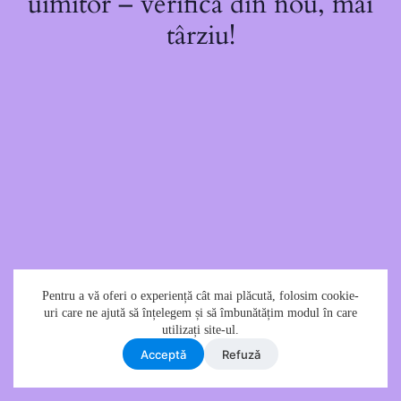
uimitor – verifică din nou, mai
târziu!
Pentru a vă oferi o experiență cât mai plăcută, folosim cookie-
uri care ne ajută să înțelegem și să îmbunătățim modul în care
utilizați site-ul.
Acceptǎ
Refuzǎ