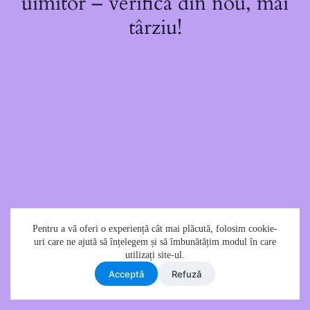
uimitor – verifică din nou, mai
târziu!
Pentru a vă oferi o experiență cât mai plăcută, folosim cookie-
uri care ne ajută să înțelegem și să îmbunătățim modul în care
utilizați site-ul.
Acceptǎ
Refuzǎ