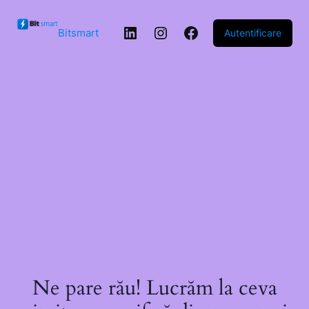
Sari la
conținut
LinkedIn
Instagram
Facebook
Bitsmart
Autentificare
Ne pare rău! Lucrăm la ceva