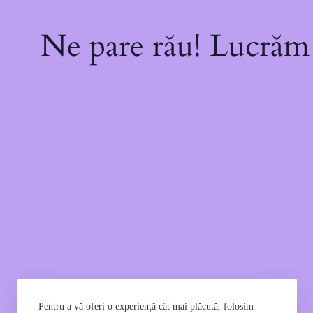
Ne pare rău! Lucrăm l
Pentru a vă oferi o experiență cât mai plăcută, folosim