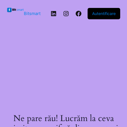
Sari la
conținut
LinkedIn
Instagram
Facebook
Bitsmart
Autentificare
Ne pare rău! Lucrăm la ceva