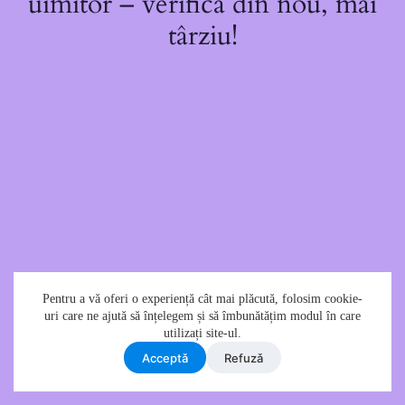
uimitor – verifică din nou, mai
târziu!
Pentru a vă oferi o experiență cât mai plăcută, folosim cookie-
uri care ne ajută să înțelegem și să îmbunătățim modul în care
utilizați site-ul.
Acceptǎ
Refuzǎ