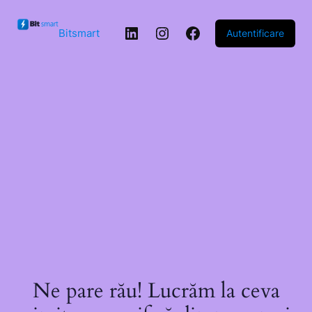
Sari la
conținut
LinkedIn
Instagram
Facebook
Bitsmart
Autentificare
Ne pare rău! Lucrăm la ceva