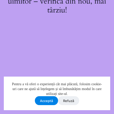
uimitor – verifică din nou, mai
târziu!
Pentru a vă oferi o experiență cât mai plăcută, folosim cookie-
uri care ne ajută să înțelegem și să îmbunătățim modul în care
utilizați site-ul.
Acceptǎ
Refuzǎ