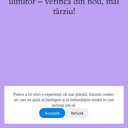
uimitor – verifică din nou, mai
târziu!
Pentru a vă oferi o experiență cât mai plăcută, folosim cookie-
uri care ne ajută să înțelegem și să îmbunătățim modul în care
utilizați site-ul.
Acceptǎ
Refuzǎ