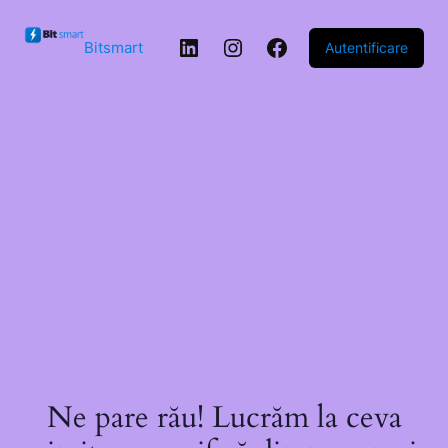
Sari la
conținut
LinkedIn
Instagram
Facebook
Bitsmart
Autentificare
Ne pare rău! Lucrăm la ceva