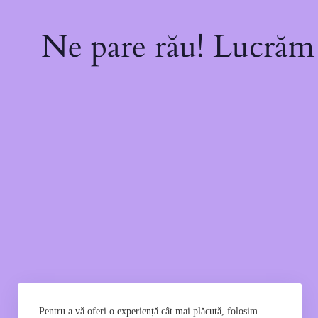
Ne pare rău! Lucrăm l
Pentru a vă oferi o experiență cât mai plăcută, folosim