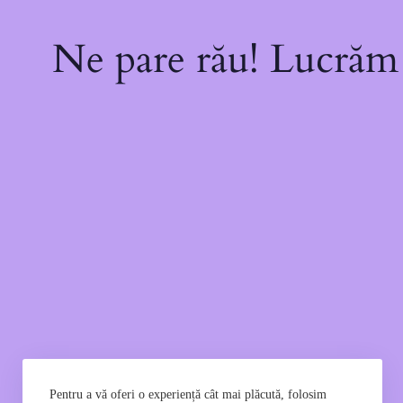
Ne pare rău! Lucrăm l
Pentru a vă oferi o experiență cât mai plăcută, folosim