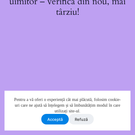
uimitor – verifică din nou, mai
târziu!
Pentru a vă oferi o experiență cât mai plăcută, folosim cookie-
uri care ne ajută să înțelegem și să îmbunătățim modul în care
utilizați site-ul.
Acceptǎ
Refuzǎ