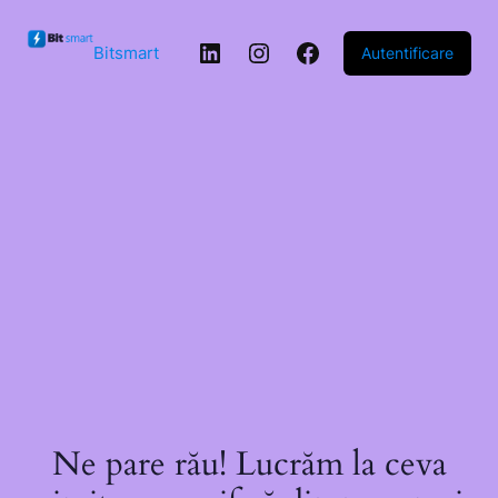
Sari la
conținut
LinkedIn
Instagram
Facebook
Bitsmart
Autentificare
Ne pare rău! Lucrăm la ceva