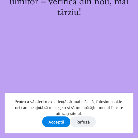
uimitor – verifică din nou, mai
târziu!
Pentru a vă oferi o experiență cât mai plăcută, folosim cookie-
uri care ne ajută să înțelegem și să îmbunătățim modul în care
utilizați site-ul.
Acceptǎ
Refuzǎ