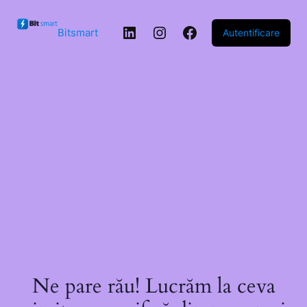
Sari la
conținut
LinkedIn
Instagram
Facebook
Bitsmart
Autentificare
Ne pare rău! Lucrăm la ceva