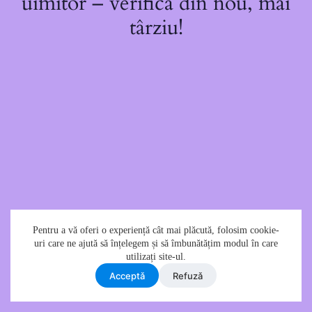
uimitor – verifică din nou, mai
târziu!
Pentru a vă oferi o experiență cât mai plăcută, folosim cookie-
uri care ne ajută să înțelegem și să îmbunătățim modul în care
utilizați site-ul.
Acceptǎ
Refuzǎ