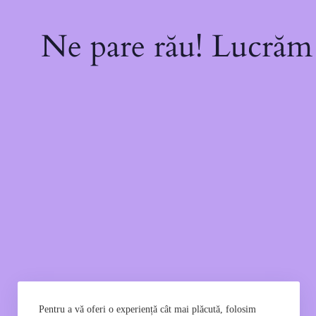
Ne pare rău! Lucrăm l
Pentru a vă oferi o experiență cât mai plăcută, folosim