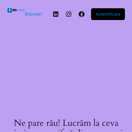
Sari la
conținut
LinkedIn
Instagram
Facebook
Bitsmart
Autentificare
Ne pare rău! Lucrăm la ceva