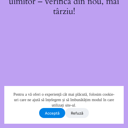
uimitor – verifică din nou, mai
târziu!
Pentru a vă oferi o experiență cât mai plăcută, folosim cookie-
uri care ne ajută să înțelegem și să îmbunătățim modul în care
utilizați site-ul.
Acceptǎ
Refuzǎ