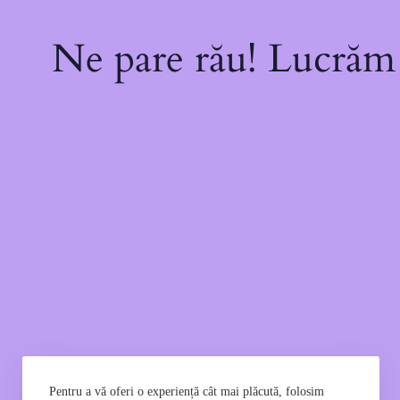
Ne pare rău! Lucrăm l
Pentru a vă oferi o experiență cât mai plăcută, folosim