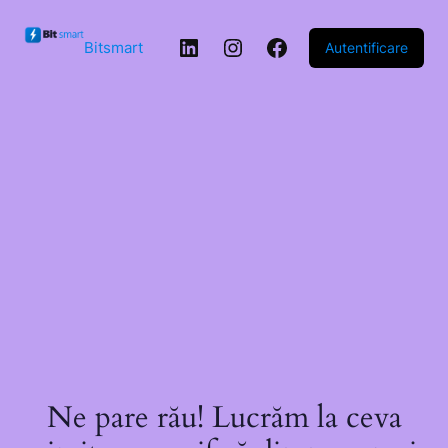
Sari la
conținut
LinkedIn
Instagram
Facebook
Bitsmart
Autentificare
Ne pare rău! Lucrăm la ceva