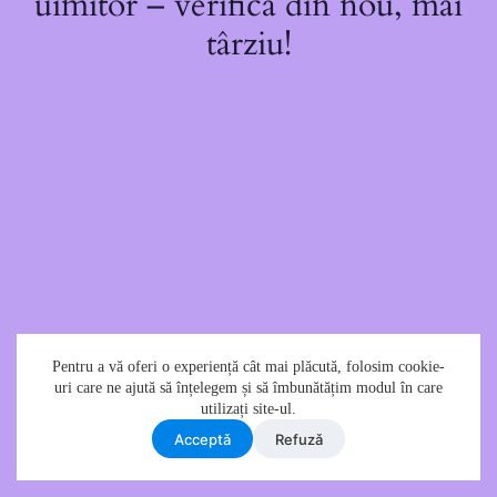
uimitor – verifică din nou, mai
târziu!
Pentru a vă oferi o experiență cât mai plăcută, folosim cookie-
uri care ne ajută să înțelegem și să îmbunătățim modul în care
utilizați site-ul.
Acceptǎ
Refuzǎ