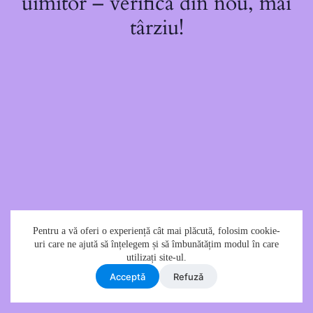
uimitor – verifică din nou, mai
târziu!
Pentru a vă oferi o experiență cât mai plăcută, folosim cookie-
uri care ne ajută să înțelegem și să îmbunătățim modul în care
utilizați site-ul.
Acceptǎ
Refuzǎ