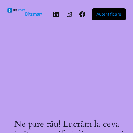
Sari la
conținut
LinkedIn
Instagram
Facebook
Bitsmart
Autentificare
Ne pare rău! Lucrăm la ceva