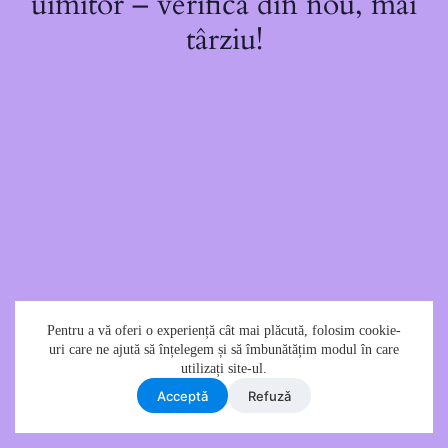
uimitor – verifică din nou, mai
târziu!
Pentru a vă oferi o experiență cât mai plăcută, folosim cookie-
uri care ne ajută să înțelegem și să îmbunătățim modul în care
utilizați site-ul.
Acceptǎ
Refuzǎ