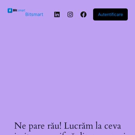
Sari la
conținut
LinkedIn
Instagram
Facebook
Bitsmart
Autentificare
Ne pare rău! Lucrăm la ceva