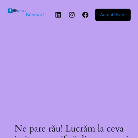
Sari la
conținut
LinkedIn
Instagram
Facebook
Bitsmart
Autentificare
Ne pare rău! Lucrăm la ceva