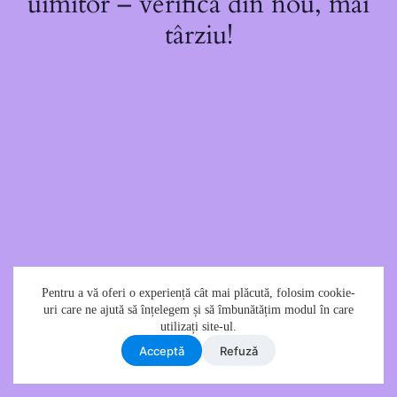
uimitor – verifică din nou, mai
târziu!
Pentru a vă oferi o experiență cât mai plăcută, folosim cookie-
uri care ne ajută să înțelegem și să îmbunătățim modul în care
utilizați site-ul.
Acceptǎ
Refuzǎ