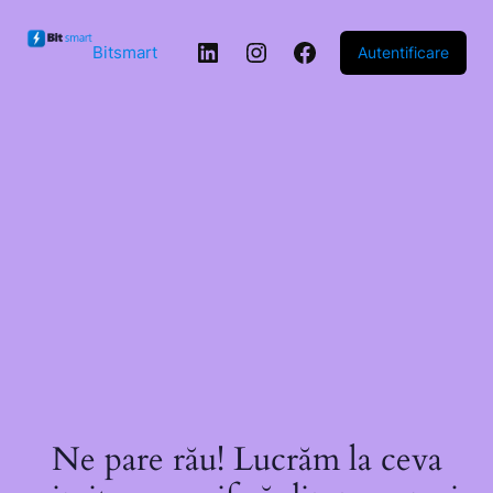
Sari la
conținut
LinkedIn
Instagram
Facebook
Bitsmart
Autentificare
Ne pare rău! Lucrăm la ceva