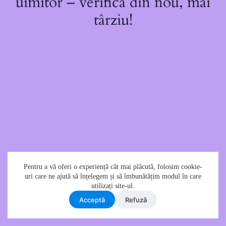
uimitor – verifică din nou, mai
târziu!
Pentru a vă oferi o experiență cât mai plăcută, folosim cookie-
uri care ne ajută să înțelegem și să îmbunătățim modul în care
utilizați site-ul.
Acceptǎ
Refuzǎ