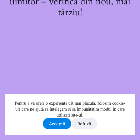
uimitor – verifică din nou, mai
târziu!
Pentru a vă oferi o experiență cât mai plăcută, folosim cookie-
uri care ne ajută să înțelegem și să îmbunătățim modul în care
utilizați site-ul.
Acceptǎ
Refuzǎ