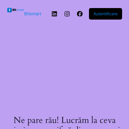
Sari la
conținut
LinkedIn
Instagram
Facebook
Bitsmart
Autentificare
Ne pare rău! Lucrăm la ceva