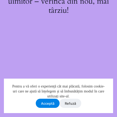
uimitor – verifică din nou, mai
târziu!
Pentru a vă oferi o experiență cât mai plăcută, folosim cookie-
uri care ne ajută să înțelegem și să îmbunătățim modul în care
utilizați site-ul.
Acceptǎ
Refuzǎ