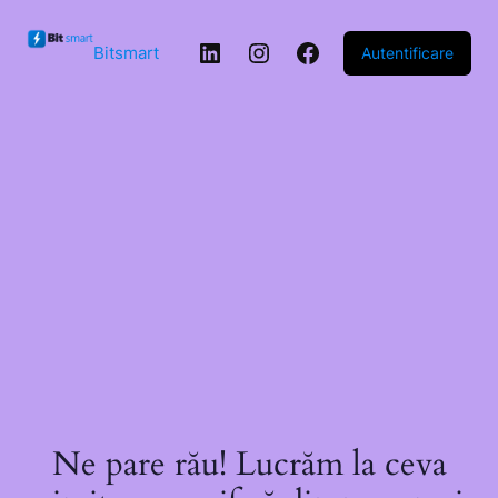
Sari la
conținut
LinkedIn
Instagram
Facebook
Bitsmart
Autentificare
Ne pare rău! Lucrăm la ceva