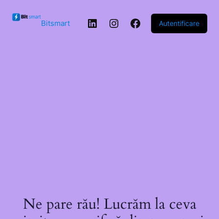
Sari la
conținut
LinkedIn
Instagram
Facebook
Bitsmart
Autentificare
Ne pare rău! Lucrăm la ceva