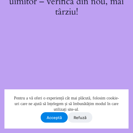
uimitor – verifică din nou, mai
târziu!
Pentru a vă oferi o experiență cât mai plăcută, folosim cookie-
uri care ne ajută să înțelegem și să îmbunătățim modul în care
utilizați site-ul.
Acceptǎ
Refuzǎ