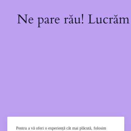
Ne pare rău! Lucrăm l
Pentru a vă oferi o experiență cât mai plăcută, folosim