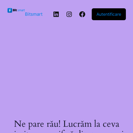
Sari la
conținut
LinkedIn
Instagram
Facebook
Bitsmart
Autentificare
Ne pare rău! Lucrăm la ceva