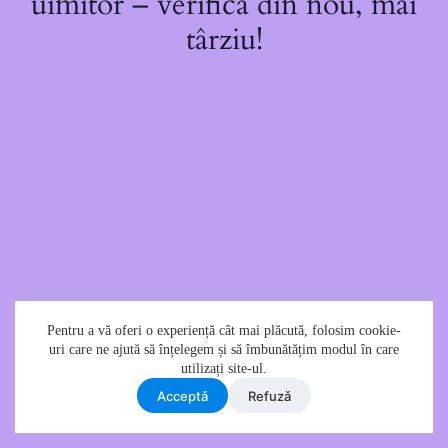
uimitor – verifică din nou, mai
târziu!
Pentru a vă oferi o experiență cât mai plăcută, folosim cookie-
uri care ne ajută să înțelegem și să îmbunătățim modul în care
utilizați site-ul.
Acceptǎ
Refuzǎ