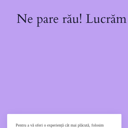
Ne pare rău! Lucrăm l
Pentru a vă oferi o experiență cât mai plăcută, folosim