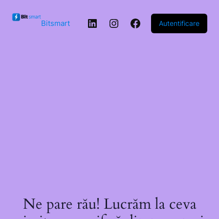
Sari la
conținut
LinkedIn
Instagram
Facebook
Bitsmart
Autentificare
Ne pare rău! Lucrăm la ceva