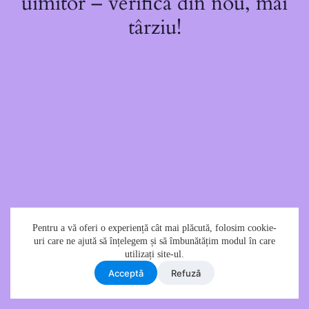
uimitor – verifică din nou, mai
târziu!
Pentru a vă oferi o experiență cât mai plăcută, folosim cookie-
uri care ne ajută să înțelegem și să îmbunătățim modul în care
utilizați site-ul.
Acceptǎ
Refuzǎ