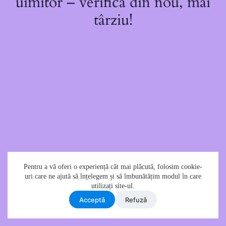
uimitor – verifică din nou, mai
târziu!
Pentru a vă oferi o experiență cât mai plăcută, folosim cookie-
uri care ne ajută să înțelegem și să îmbunătățim modul în care
utilizați site-ul.
Acceptǎ
Refuzǎ