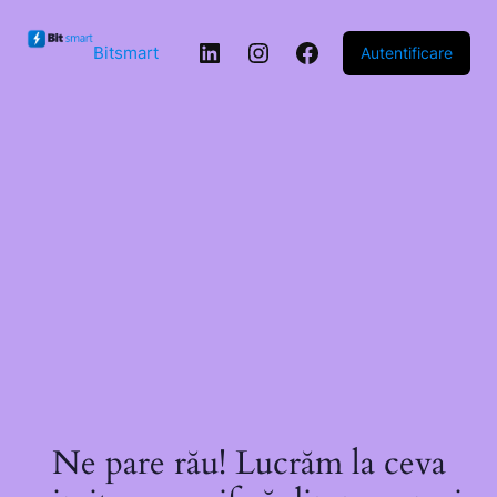
Sari la
conținut
LinkedIn
Instagram
Facebook
Bitsmart
Autentificare
Ne pare rău! Lucrăm la ceva