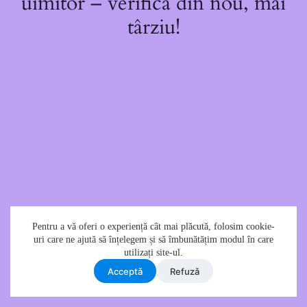
uimitor – verifică din nou, mai
târziu!
Pentru a vă oferi o experiență cât mai plăcută, folosim cookie-
uri care ne ajută să înțelegem și să îmbunătățim modul în care
utilizați site-ul.
Acceptǎ
Refuzǎ