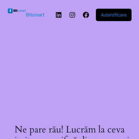
Sari la
conținut
LinkedIn
Instagram
Facebook
Bitsmart
Autentificare
Ne pare rău! Lucrăm la ceva